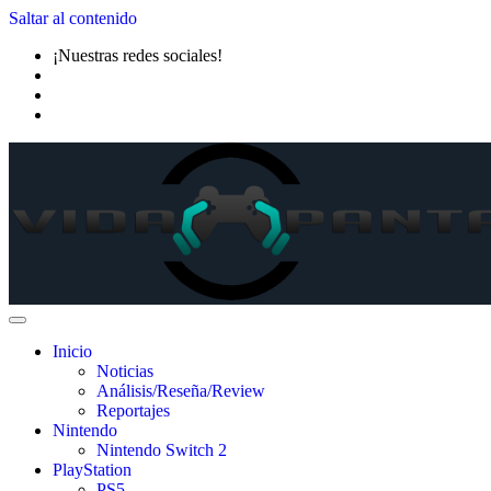
Saltar al contenido
¡Nuestras redes sociales!
Inicio
Noticias
Análisis/Reseña/Review
Reportajes
Nintendo
Nintendo Switch 2
PlayStation
PS5