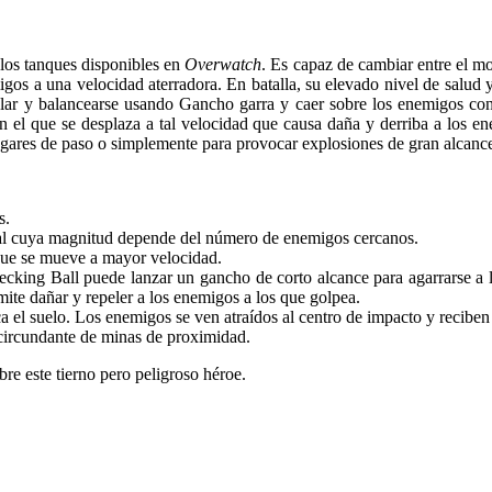
 los tanques disponibles en
Overwatch
. Es capaz de cambiar entre el m
igos a una velocidad aterradora. En batalla, su elevado nivel de salud y
escalar y balancearse usando Gancho garra y caer sobre los enemigos
 el que se desplaza a tal velocidad que causa daña y derriba a los en
s lugares de paso o simplemente para provocar explosiones de gran alcan
s.
al cuya magnitud depende del número de enemigos cercanos.
que se mueve a mayor velocidad.
ecking Ball puede lanzar un gancho de corto alcance para agarrarse a la
mite dañar y repeler a los enemigos a los que golpea.
 el suelo. Los enemigos se ven atraídos al centro de impacto y reciben
circundante de minas de proximidad.
bre este tierno pero peligroso héroe.