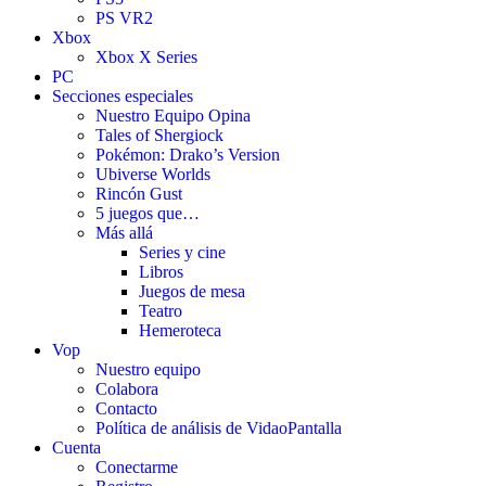
PS VR2
Xbox
Xbox X Series
PC
Secciones especiales
Nuestro Equipo Opina
Tales of Shergiock
Pokémon: Drako’s Version
Ubiverse Worlds
Rincón Gust
5 juegos que…
Más allá
Series y cine
Libros
Juegos de mesa
Teatro
Hemeroteca
Vop
Nuestro equipo
Colabora
Contacto
Política de análisis de VidaoPantalla
Cuenta
Conectarme