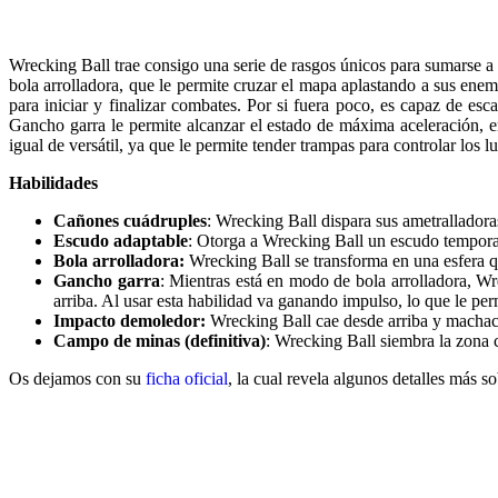
Wrecking Ball trae consigo una serie de rasgos únicos para sumarse a
bola arrolladora, que le permite cruzar el mapa aplastando a sus enem
para iniciar y finalizar combates. Por si fuera poco, es capaz de 
Gancho garra le permite alcanzar el estado de máxima aceleración, en
igual de versátil, ya que le permite tender trampas para controlar lo
Habilidades
Cañones cuádruples
: Wrecking Ball dispara sus ametralladora
Escudo adaptable
: Otorga a Wrecking Ball un escudo tempor
Bola arrolladora:
Wrecking Ball se transforma en una esfera 
Gancho garra
: Mientras está en modo de bola arrolladora, Wr
arriba. Al usar esta habilidad va ganando impulso, lo que le per
Impacto demoledor:
Wrecking Ball cae desde arriba y machaca
Campo de minas (definitiva)
: Wrecking Ball siembra la zona 
Os dejamos con su
ficha oficial
, la cual revela algunos detalles más so