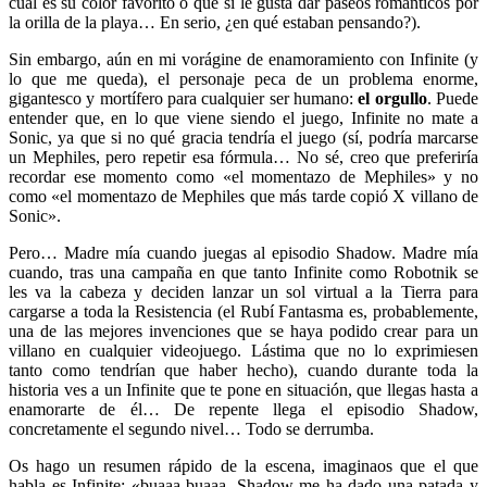
cual es su color favorito o que si le gusta dar paseos románticos por
la orilla de la playa… En serio, ¿en qué estaban pensando?).
Sin embargo, aún en mi vorágine de enamoramiento con Infinite (y
lo que me queda), el personaje peca de un problema enorme,
gigantesco y mortífero para cualquier ser humano:
el orgullo
. Puede
entender que, en lo que viene siendo el juego, Infinite no mate a
Sonic, ya que si no qué gracia tendría el juego (sí, podría marcarse
un Mephiles, pero repetir esa fórmula… No sé, creo que preferiría
recordar ese momento como «el momentazo de Mephiles» y no
como «el momentazo de Mephiles que más tarde copió X villano de
Sonic».
Pero… Madre mía cuando juegas al episodio Shadow. Madre mía
cuando, tras una campaña en que tanto Infinite como Robotnik se
les va la cabeza y deciden lanzar un sol virtual a la Tierra para
cargarse a toda la Resistencia (el Rubí Fantasma es, probablemente,
una de las mejores invenciones que se haya podido crear para un
villano en cualquier videojuego. Lástima que no lo exprimiesen
tanto como tendrían que haber hecho), cuando durante toda la
historia ves a un Infinite que te pone en situación, que llegas hasta a
enamorarte de él… De repente llega el episodio Shadow,
concretamente el segundo nivel… Todo se derrumba.
Os hago un resumen rápido de la escena, imaginaos que el que
habla es Infinite: «buaaa buaaa, Shadow me ha dado una patada y