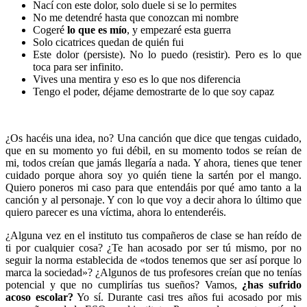
Nací con este dolor, solo duele si se lo permites
No me detendré hasta que conozcan mi nombre
Cogeré
lo que es mío
, y empezaré esta guerra
Solo cicatrices quedan de quién fui
Este dolor (persiste). No lo puedo (resistir). Pero es lo que
toca para ser infinito.
Vives una mentira y eso es lo que nos diferencia
Tengo el poder, déjame demostrarte de lo que soy capaz
¿Os hacéis una idea, no? Una canción que dice que tengas cuidado,
que en su momento yo fui débil, en su momento todos se reían de
mi, todos creían que jamás llegaría a nada. Y ahora, tienes que tener
cuidado porque ahora soy yo quién tiene la sartén por el mango.
Quiero poneros mi caso para que entendáis por qué amo tanto a la
canción y al personaje. Y con lo que voy a decir ahora lo último que
quiero parecer es una víctima, ahora lo entenderéis.
¿Alguna vez en el instituto tus compañeros de clase se han reído de
ti por cualquier cosa? ¿Te han acosado por ser tú mismo, por no
seguir la norma establecida de «todos tenemos que ser así porque lo
marca la sociedad»? ¿Algunos de tus profesores creían que no tenías
potencial y que no cumplirías tus sueños? Vamos,
¿has sufrido
acoso escolar?
Yo sí. Durante casi tres años fui acosado por mis