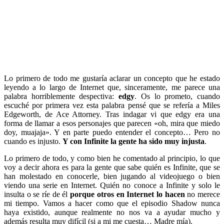
Lo primero de todo me gustaría aclarar un concepto que he estado
leyendo a lo largo de Internet que, sinceramente, me parece una
palabra horriblemente despectiva:
edgy
. Os lo prometo, cuando
escuché por primera vez esta palabra pensé que se refería a Miles
Edgeworth, de Ace Attorney. Tras indagar vi que edgy era una
forma de llamar a esos personajes que parecen «oh, mira que miedo
doy, muajaja». Y en parte puedo entender el concepto… Pero no
cuando es injusto.
Y con Infinite la gente ha sido muy injusta
.
Lo primero de todo, y como bien he comentado al principio, lo que
voy a decir ahora es para la gente que sabe quién es Infinite, que se
han molestado en conocerle, bien jugando al videojuego o bien
viendo una serie en Internet. Quién no conoce a Infinite y solo le
insulta o se ríe de él
porque otros en Internet lo hacen
no merece
mi tiempo. Vamos a hacer como que el episodio Shadow nunca
haya existido, aunque realmente no nos va a ayudar mucho y
además resulta muy difícil (si a mi me cuesta… Madre mía).