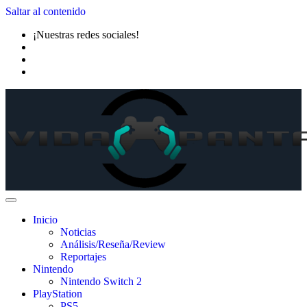
Saltar al contenido
¡Nuestras redes sociales!
Inicio
Noticias
Análisis/Reseña/Review
Reportajes
Nintendo
Nintendo Switch 2
PlayStation
PS5