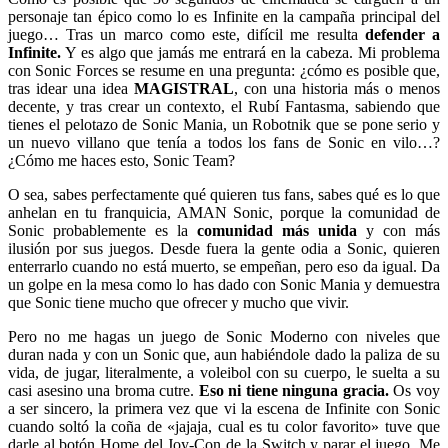
personaje tan épico como lo es Infinite en la campaña principal del
juego… Tras un marco como este, difícil me resulta
defender a
Infinite.
Y es algo que jamás me entrará en la cabeza. Mi problema
con Sonic Forces se resume en una pregunta: ¿cómo es posible que,
tras idear una idea
MAGISTRAL
, con una historia más o menos
decente, y tras crear un contexto, el Rubí Fantasma, sabiendo que
tienes el pelotazo de Sonic Mania, un Robotnik que se pone serio y
un nuevo villano que tenía a todos los fans de Sonic en vilo…?
¿Cómo me haces esto, Sonic Team?
O sea, sabes perfectamente qué quieren tus fans, sabes qué es lo que
anhelan en tu franquicia, AMAN Sonic, porque la comunidad de
Sonic probablemente es la
comunidad más unida
y con más
ilusión por sus juegos. Desde fuera la gente odia a Sonic, quieren
enterrarlo cuando no está muerto, se empeñan, pero eso da igual. Da
un golpe en la mesa como lo has dado con Sonic Mania y demuestra
que Sonic tiene mucho que ofrecer y mucho que vivir.
Pero no me hagas un juego de Sonic Moderno con niveles que
duran nada y con un Sonic que, aun habiéndole dado la paliza de su
vida, de jugar, literalmente, a voleibol con su cuerpo, le suelta a su
casi asesino una broma cutre.
Eso ni tiene ninguna gracia.
Os voy
a ser sincero, la primera vez que vi la escena de Infinite con Sonic
cuando soltó la coña de «jajaja, cual es tu color favorito» tuve que
darle al botón Home del Joy-Con de la Switch y parar el juego. Me