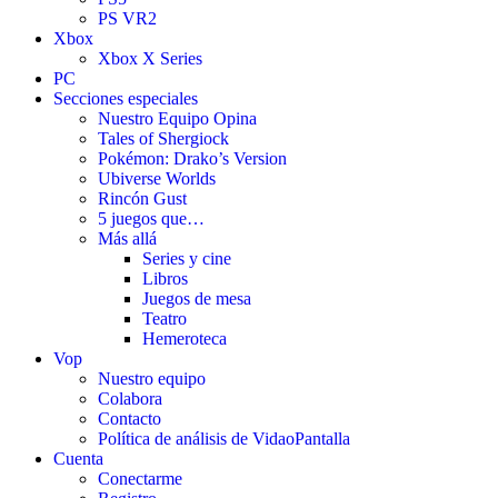
PS VR2
Xbox
Xbox X Series
PC
Secciones especiales
Nuestro Equipo Opina
Tales of Shergiock
Pokémon: Drako’s Version
Ubiverse Worlds
Rincón Gust
5 juegos que…
Más allá
Series y cine
Libros
Juegos de mesa
Teatro
Hemeroteca
Vop
Nuestro equipo
Colabora
Contacto
Política de análisis de VidaoPantalla
Cuenta
Conectarme