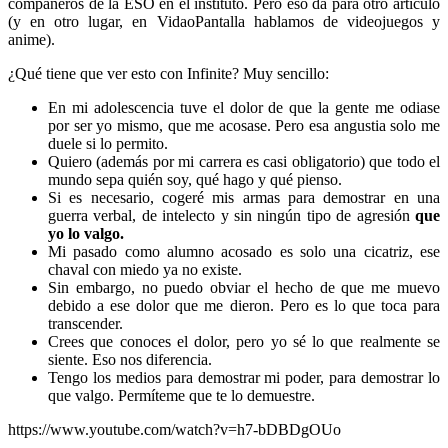
compañeros de la ESO en el instituto. Pero eso da para otro artículo
(y en otro lugar, en VidaoPantalla hablamos de videojuegos y
anime).
¿Qué tiene que ver esto con Infinite? Muy sencillo:
En mi adolescencia tuve el dolor de que la gente me odiase
por ser yo mismo, que me acosase. Pero esa angustia solo me
duele si lo permito.
Quiero (además por mi carrera es casi obligatorio) que todo el
mundo sepa quién soy, qué hago y qué pienso.
Si es necesario, cogeré mis armas para demostrar en una
guerra verbal, de intelecto y sin ningún tipo de agresión
que
yo lo valgo.
Mi pasado como alumno acosado es solo una cicatriz, ese
chaval con miedo ya no existe.
Sin embargo, no puedo obviar el hecho de que me muevo
debido a ese dolor que me dieron. Pero es lo que toca para
transcender.
Crees que conoces el dolor, pero yo sé lo que realmente se
siente. Eso nos diferencia.
Tengo los medios para demostrar mi poder, para demostrar lo
que valgo. Permíteme que te lo demuestre.
https://www.youtube.com/watch?v=h7-bDBDgOUo