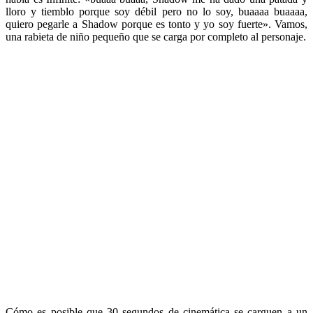
lloro y tiemblo porque soy débil pero no lo soy, buaaaa buaaaa,
quiero pegarle a Shadow porque es tonto y yo soy fuerte». Vamos,
una rabieta de niño pequeño que se carga por completo al personaje.
Cómo es posible que 30 segundos de cinemática se carguen a un