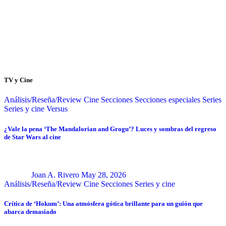
TV y Cine
Análisis/Reseña/Review
Cine
Secciones
Secciones especiales
Series
Series y cine
Versus
¿Vale la pena ‘The Mandalorian and Grogu’? Luces y sombras del regreso
de Star Wars al cine
Joan A. Rivero
May 28, 2026
Análisis/Reseña/Review
Cine
Secciones
Series y cine
Crítica de ‘Hokum’: Una atmósfera gótica brillante para un guión que
abarca demasiado