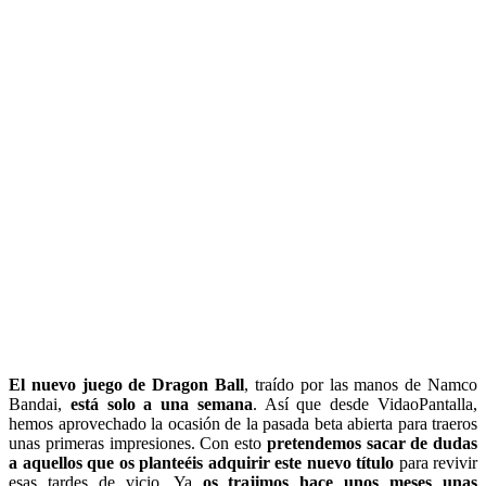
El nuevo juego de Dragon Ball
, traído por las manos de Namco
Bandai,
está solo a una semana
. Así que desde VidaoPantalla,
hemos aprovechado la ocasión de la pasada beta abierta para traeros
unas primeras impresiones. Con esto
pretendemos sacar de dudas
a aquellos que os planteéis adquirir este nuevo título
para revivir
esas tardes de vicio. Ya
os trajimos hace unos meses unas