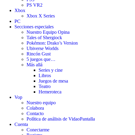
PS VR2
Xbox
Xbox X Series
PC
Secciones especiales
Nuestro Equipo Opina
Tales of Shergiock
Pokémon: Drako’s Version
Ubiverse Worlds
Rincón Gust
5 juegos que…
Más allá
Series y cine
Libros
Juegos de mesa
Teatro
Hemeroteca
Vop
Nuestro equipo
Colabora
Contacto
Política de análisis de VidaoPantalla
Cuenta
Conectarme