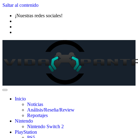
Saltar al contenido
¡Nuestras redes sociales!
Inicio
Noticias
Análisis/Reseña/Review
Reportajes
Nintendo
Nintendo Switch 2
PlayStation
PS5