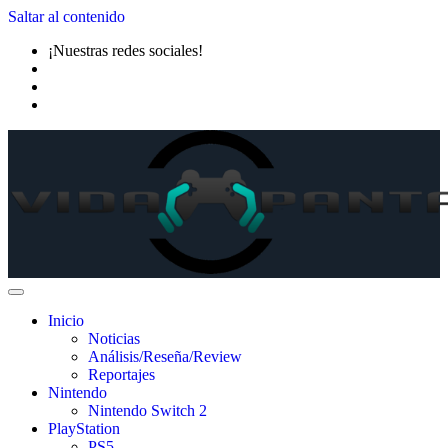
Saltar al contenido
¡Nuestras redes sociales!
Inicio
Noticias
Análisis/Reseña/Review
Reportajes
Nintendo
Nintendo Switch 2
PlayStation
PS5