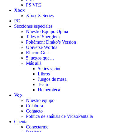
PS VR2
Xbox
Xbox X Series
PC
Secciones especiales
Nuestro Equipo Opina
Tales of Shergiock
Pokémon: Drako’s Version
Ubiverse Worlds
Rincón Gust
5 juegos que…
Más allá
Series y cine
Libros
Juegos de mesa
Teatro
Hemeroteca
Vop
Nuestro equipo
Colabora
Contacto
Política de análisis de VidaoPantalla
Cuenta
Conectarme