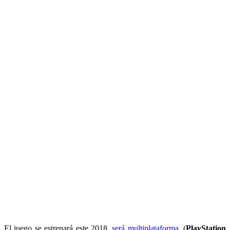
El juego se estrenará este 2018,
será multiplataforma
, (
PlayStation