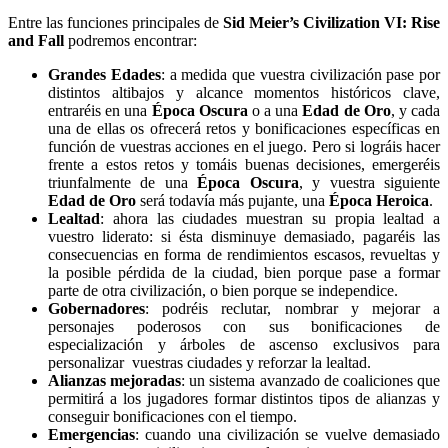
Entre las funciones principales de
Sid Meier’s Civilization VI: Rise
and Fall
podremos encontrar:
Grandes Edades
: a medida que vuestra civilización pase por
distintos altibajos y alcance momentos históricos clave,
entraréis en una
Época Oscura
o a una
Edad de Oro
, y cada
una de ellas os ofrecerá retos y bonificaciones específicas en
función de vuestras acciones en el juego. Pero si lográis hacer
frente a estos retos y tomáis buenas decisiones, emergeréis
triunfalmente de una
Época Oscura
, y vuestra siguiente
Edad de Oro
será todavía más pujante, una
Época Heroica
.
Lealtad
: ahora las ciudades muestran su propia lealtad a
vuestro liderato: si ésta disminuye demasiado, pagaréis las
consecuencias en forma de rendimientos escasos, revueltas y
la posible pérdida de la ciudad, bien porque pase a formar
parte de otra civilización, o bien porque se independice.
Gobernadores
: podréis reclutar, nombrar y mejorar a
personajes poderosos con sus bonificaciones de
especialización y árboles de ascenso exclusivos para
personalizar vuestras ciudades y reforzar la lealtad.
Alianzas mejoradas
: un sistema avanzado de coaliciones que
permitirá a los jugadores formar distintos tipos de alianzas y
conseguir bonificaciones con el tiempo.
Emergencias
: cuando una civilización se vuelve demasiado