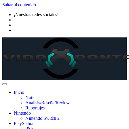
Saltar al contenido
¡Nuestras redes sociales!
Inicio
Noticias
Análisis/Reseña/Review
Reportajes
Nintendo
Nintendo Switch 2
PlayStation
PS5