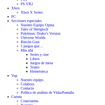
PS VR2
Xbox
Xbox X Series
PC
Secciones especiales
Nuestro Equipo Opina
Tales of Shergiock
Pokémon: Drako’s Version
Ubiverse Worlds
Rincón Gust
5 juegos que…
Más allá
Series y cine
Libros
Juegos de mesa
Teatro
Hemeroteca
Vop
Nuestro equipo
Colabora
Contacto
Política de análisis de VidaoPantalla
Cuenta
Conectarme