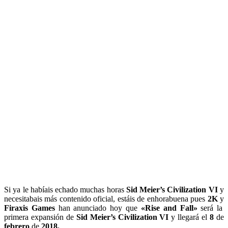
Si ya le habíais echado muchas horas
Sid Meier’s Civilization VI
y
necesitabais más contenido oficial,
estáis de enhorabuena pues
2K
y
Firaxis Games
han anunciado hoy que
«Rise and Fall»
será la
primera expansión de
Sid Meier’s Civilization VI
y llegará el
8
de
febrero
de
2018.