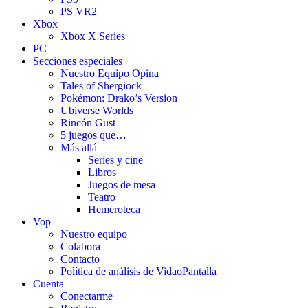
PS VR2
Xbox
Xbox X Series
PC
Secciones especiales
Nuestro Equipo Opina
Tales of Shergiock
Pokémon: Drako’s Version
Ubiverse Worlds
Rincón Gust
5 juegos que…
Más allá
Series y cine
Libros
Juegos de mesa
Teatro
Hemeroteca
Vop
Nuestro equipo
Colabora
Contacto
Política de análisis de VidaoPantalla
Cuenta
Conectarme