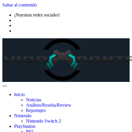
Saltar al contenido
¡Nuestras redes sociales!
Inicio
Noticias
Análisis/Reseña/Review
Reportajes
Nintendo
Nintendo Switch 2
PlayStation
PS5