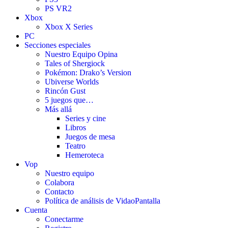
PS VR2
Xbox
Xbox X Series
PC
Secciones especiales
Nuestro Equipo Opina
Tales of Shergiock
Pokémon: Drako’s Version
Ubiverse Worlds
Rincón Gust
5 juegos que…
Más allá
Series y cine
Libros
Juegos de mesa
Teatro
Hemeroteca
Vop
Nuestro equipo
Colabora
Contacto
Política de análisis de VidaoPantalla
Cuenta
Conectarme