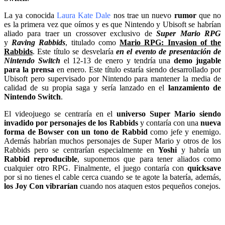
La ya conocida
Laura Kate Dale
nos trae un nuevo
rumor
que no
es la primera vez que oímos y es que Nintendo y Ubisoft se habrían
aliado para traer un crossover exclusivo de
Super Mario RPG
y
Raving Rabbids
, titulado como
Mario RPG: Invasion of the
Rabbids
. Este título se desvelaría
en el evento de presentación de
Nintendo Switch
el 12-13 de enero y tendría una
demo jugable
para la prensa
en enero. Este título estaría siendo desarrollado por
Ubisoft pero supervisado por Nintendo para mantener la media de
calidad de su propia saga y sería lanzado en el
lanzamiento de
Nintendo Switch
.
El videojuego se centraría en el
universo Super Mario siendo
invadido por personajes de los Rabbids
y contaría con una
nueva
forma de Bowser con un tono de Rabbid
como jefe y enemigo.
Además habrían muchos personajes de Super Mario y otros de los
Rabbids pero se centrarían especialmente en
Yoshi
y habría un
Rabbid reproducible
, suponemos que para tener aliados como
cualquier otro RPG. Finalmente, el juego contaría con
quicksave
por si no tienes el cable cerca cuando se te agote la batería, además,
los Joy Con vibrarían
cuando nos ataquen estos pequeños conejos.