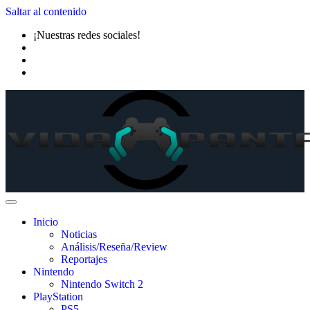
Saltar al contenido
¡Nuestras redes sociales!
Inicio
Noticias
Análisis/Reseña/Review
Reportajes
Nintendo
Nintendo Switch 2
PlayStation
PS5