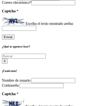
Correo electrónico
*
Captcha
*
Escriba el texto mostrado arriba:
¿Qué te apetece leer?
Ir
¡Conéctate!
Nombre de usuario
Contraseña
Captcha
*