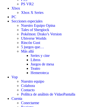
PS VR2
Xbox
Xbox X Series
PC
Secciones especiales
Nuestro Equipo Opina
Tales of Shergiock
Pokémon: Drako’s Version
Ubiverse Worlds
Rincón Gust
5 juegos que…
Más allá
Series y cine
Libros
Juegos de mesa
Teatro
Hemeroteca
Vop
Nuestro equipo
Colabora
Contacto
Política de análisis de VidaoPantalla
Cuenta
Conectarme