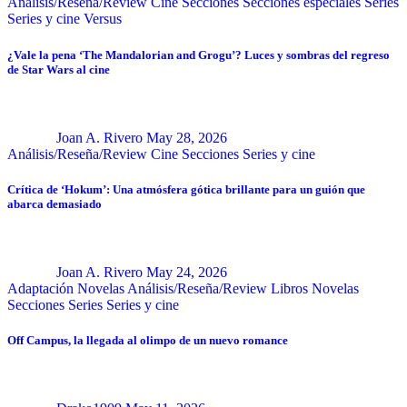
Análisis/Reseña/Review
Cine
Secciones
Secciones especiales
Series
Series y cine
Versus
¿Vale la pena ‘The Mandalorian and Grogu’? Luces y sombras del regreso
de Star Wars al cine
Joan A. Rivero
May 28, 2026
Análisis/Reseña/Review
Cine
Secciones
Series y cine
Crítica de ‘Hokum’: Una atmósfera gótica brillante para un guión que
abarca demasiado
Joan A. Rivero
May 24, 2026
Adaptación Novelas
Análisis/Reseña/Review
Libros
Novelas
Secciones
Series
Series y cine
Off Campus, la llegada al olimpo de un nuevo romance