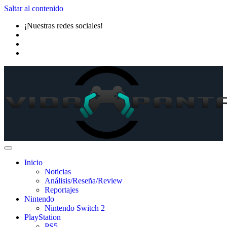
Saltar al contenido
¡Nuestras redes sociales!
Inicio
Noticias
Análisis/Reseña/Review
Reportajes
Nintendo
Nintendo Switch 2
PlayStation
PS5