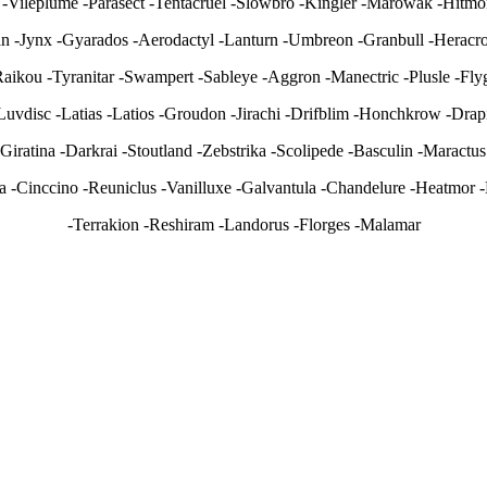
u -Vileplume -Parasect -Tentacruel -Slowbro -Kingler -Marowak -Hitm
n -Jynx -Gyarados -Aerodactyl -Lanturn -Umbreon -Granbull -Heracro
aikou -Tyranitar -Swampert -Sableye -Aggron -Manectric -Plusle -Fl
-Luvdisc -Latias -Latios -Groudon -Jirachi -Drifblim -Honchkrow -Drap
-Giratina -Darkrai -Stoutland -Zebstrika -Scolipede -Basculin -Maractus
ta -Cinccino -Reuniclus -Vanilluxe -Galvantula -Chandelure -Heatmor 
-Terrakion -Reshiram -Landorus -Florges -Malamar