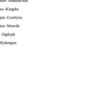
onlee -Hitmonchan
ss -Kingdra
ygon -Gorebyss
ion -Weavile
 -Sigilyph
-Hydreigon