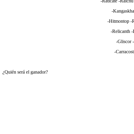
-Raticate -Raich
-Kangaskha
-Hitmontop -R
-Relicanth 
-Gliscor 
-Carracos
¿Quién será el ganador?