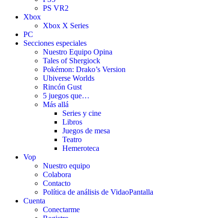
PS VR2
Xbox
Xbox X Series
PC
Secciones especiales
Nuestro Equipo Opina
Tales of Shergiock
Pokémon: Drako’s Version
Ubiverse Worlds
Rincón Gust
5 juegos que…
Más allá
Series y cine
Libros
Juegos de mesa
Teatro
Hemeroteca
Vop
Nuestro equipo
Colabora
Contacto
Política de análisis de VidaoPantalla
Cuenta
Conectarme