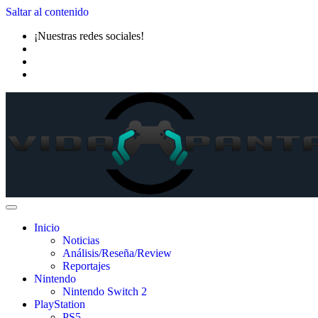
Saltar al contenido
¡Nuestras redes sociales!
Inicio
Noticias
Análisis/Reseña/Review
Reportajes
Nintendo
Nintendo Switch 2
PlayStation
PS5