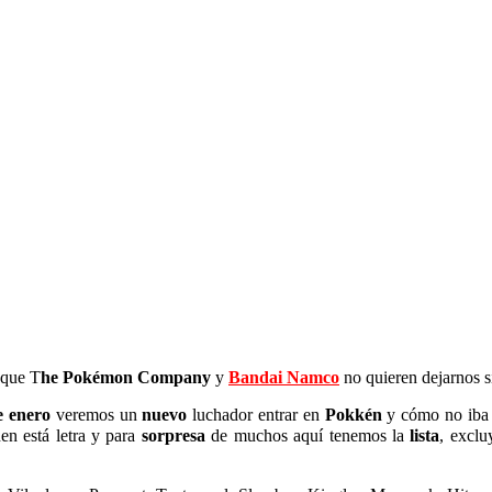
 que T
he Pokémon Company
y
Bandai Namco
no quieren dejarnos 
e enero
veremos un
nuevo
luchador entrar en
Pokkén
y cómo no iba 
en está letra y para
sorpresa
de muchos aquí tenemos la
lista
, excl