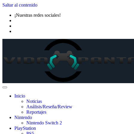
Saltar al contenido
¡Nuestras redes sociales!
Inicio
Noticias
Análisis/Reseña/Review
Reportajes
Nintendo
Nintendo Switch 2
PlayStation
PS5