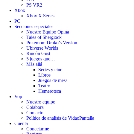
PS VR2
Xbox
Xbox X Series
PC
Secciones especiales
Nuestro Equipo Opina
Tales of Shergiock
Pokémon: Drako’s Version
Ubiverse Worlds
Rincón Gust
5 juegos que…
Más allá
Series y cine
Libros
Juegos de mesa
Teatro
Hemeroteca
Vop
Nuestro equipo
Colabora
Contacto
Política de análisis de VidaoPantalla
Cuenta
Conectarme