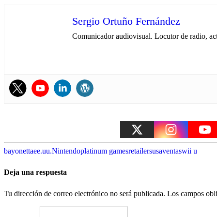
Sergio Ortuño Fernández
Comunicador audiovisual. Locutor de radio, ac
bayonetta
ee.uu.
Nintendo
platinum games
retailers
usa
ventas
wii u
Deja una respuesta
Tu dirección de correo electrónico no será publicada.
Los campos obli