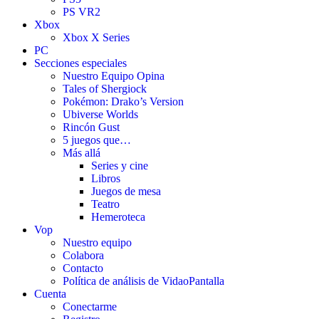
PS VR2
Xbox
Xbox X Series
PC
Secciones especiales
Nuestro Equipo Opina
Tales of Shergiock
Pokémon: Drako’s Version
Ubiverse Worlds
Rincón Gust
5 juegos que…
Más allá
Series y cine
Libros
Juegos de mesa
Teatro
Hemeroteca
Vop
Nuestro equipo
Colabora
Contacto
Política de análisis de VidaoPantalla
Cuenta
Conectarme