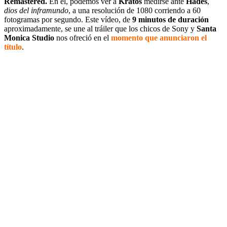
Remastered.
En él, podemos ver a
Kratos
medirse ante
Hades
,
dios del inframundo
, a una resolución de 1080 corriendo a 60
fotogramas por segundo. Este vídeo, de
9 minutos de duración
aproximadamente, se une al tráiler que los chicos de Sony y
Santa
Monica Studio
nos ofreció en el
momento que anunciaron el
título
.