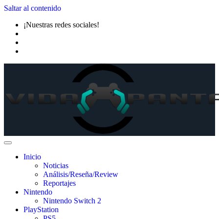
Saltar al contenido
¡Nuestras redes sociales!
Inicio
Noticias
Análisis/Reseña/Review
Reportajes
Nintendo
Nintendo Switch 2
PlayStation
PS5