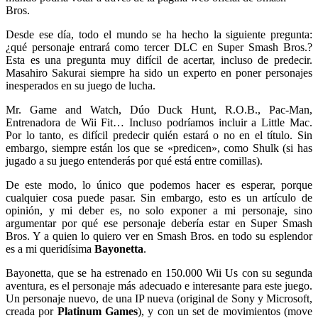
Bros.
Desde ese día, todo el mundo se ha hecho la siguiente pregunta:
¿qué personaje entrará como tercer DLC en Super Smash Bros.?
Esta es una pregunta muy difícil de acertar, incluso de predecir.
Masahiro Sakurai siempre ha sido un experto en poner personajes
inesperados en su juego de lucha.
Mr. Game and Watch, Dúo Duck Hunt, R.O.B., Pac-Man,
Entrenadora de Wii Fit… Incluso podríamos incluir a Little Mac.
Por lo tanto, es difícil predecir quién estará o no en el título. Sin
embargo, siempre están los que se «predicen», como Shulk (si has
jugado a su juego entenderás por qué está entre comillas).
De este modo, lo único que podemos hacer es esperar, porque
cualquier cosa puede pasar. Sin embargo, esto es un artículo de
opinión, y mi deber es, no solo exponer a mi personaje, sino
argumentar por qué ese personaje debería estar en Super Smash
Bros. Y a quien lo quiero ver en Smash Bros. en todo su esplendor
es a mi queridísima
Bayonetta
.
Bayonetta, que se ha estrenado en 150.000 Wii Us con su segunda
aventura, es el personaje más adecuado e interesante para este juego.
Un personaje nuevo, de una IP nueva (original de Sony y Microsoft,
creada por
Platinum Games
), y con un set de movimientos (move