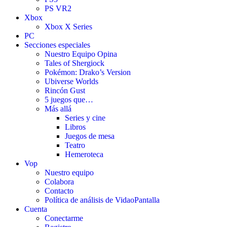
PS VR2
Xbox
Xbox X Series
PC
Secciones especiales
Nuestro Equipo Opina
Tales of Shergiock
Pokémon: Drako’s Version
Ubiverse Worlds
Rincón Gust
5 juegos que…
Más allá
Series y cine
Libros
Juegos de mesa
Teatro
Hemeroteca
Vop
Nuestro equipo
Colabora
Contacto
Política de análisis de VidaoPantalla
Cuenta
Conectarme