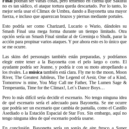
Final
podrían ser varias cosas, pero teniendo en cuenta que Sakurai
no es tan sádico, el ataque tortura queda descartado. Por lo tanto, lo
mejor sería usar el Climax de Umbra, dando a Bayonetta una mayor
fuerza, e incluso que aparezcan brazos y piernas mediante portales.
Esto podría ser como Charizard, Lucario o Wario, dándoles su
Smash Final una mega forma durante un tiempo limitado. Otra
opción sería un Smash Final similar al de Greninja o Shulk, parar la
acción para propinar varios ataques. Y por ahora esto es lo único que
se me ocurre.
Las skins del personajes también están preparadas, y podríamos
elegir entre tener a la Bayonetta con el pelo largo o corto. El
ayudante podría ser Jeanne, y podría ir con su moto atropellando a
los rivales. La
música
también está clara. Fly me to the moon, Moon
River, The Greatest Jubileus, The Legend of Aesir, One of a Kind,
Tomorrow is mine, You May Call me Father, The Lumen Sage &
Temperantia, Time for the Climax!, Let´s Dance Boys…
Pero lo más difícil sería decidir el escenario. No tengo ninguna idea
de qué escenario sería el adecuado para Bayonetta. Se me ocurre
que podría ser un escenario que cambia de pantalla, como el Castillo
Asediado o la Estación Espacial de Star Fox. Sin embargo, aquí no
tengo ninguna idea de qué escenario podría usarse.
En conclusión, Bayonetta sería un soplo de aire fresco a Super