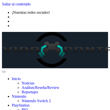
Saltar al contenido
¡Nuestras redes sociales!
Inicio
Noticias
Análisis/Reseña/Review
Reportajes
Nintendo
Nintendo Switch 2
PlayStation
PS5