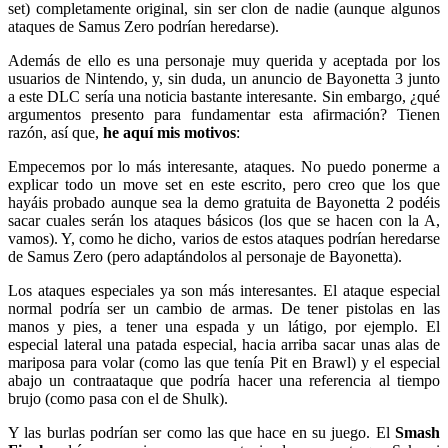
set) completamente original, sin ser clon de nadie (aunque algunos
ataques de Samus Zero podrían heredarse).
Además de ello es una personaje muy querida y aceptada por los
usuarios de Nintendo, y, sin duda, un anuncio de Bayonetta 3 junto
a este DLC sería una noticia bastante interesante. Sin embargo, ¿qué
argumentos presento para fundamentar esta afirmación? Tienen
razón, así que,
he aquí mis motivos
:
Empecemos por lo más interesante, ataques. No puedo ponerme a
explicar todo un move set en este escrito, pero creo que los que
hayáis probado aunque sea la demo gratuita de Bayonetta 2 podéis
sacar cuales serán los ataques básicos (los que se hacen con la A,
vamos). Y, como he dicho, varios de estos ataques podrían heredarse
de Samus Zero (pero adaptándolos al personaje de Bayonetta).
Los ataques especiales ya son más interesantes. El ataque especial
normal podría ser un cambio de armas. De tener pistolas en las
manos y pies, a tener una espada y un látigo, por ejemplo. El
especial lateral una patada especial, hacia arriba sacar unas alas de
mariposa para volar (como las que tenía Pit en Brawl) y el especial
abajo un contraataque que podría hacer una referencia al tiempo
brujo (como pasa con el de Shulk).
Y las burlas podrían ser como las que hace en su juego. El
Smash