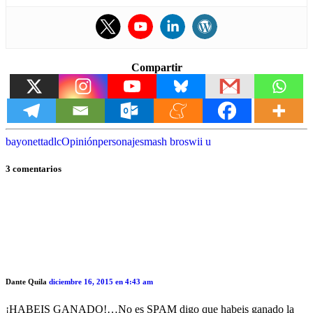
Compartir
bayonetta
dlc
Opinión
personaje
smash bros
wii u
3 comentarios
Dante Quila
diciembre 16, 2015 en 4:43 am
¡HABEIS GANADO!…No es SPAM digo que habeis ganado la