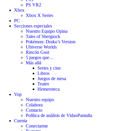
PS VR2
Xbox
Xbox X Series
PC
Secciones especiales
Nuestro Equipo Opina
Tales of Shergiock
Pokémon: Drako’s Version
Ubiverse Worlds
Rincón Gust
5 juegos que…
Más allá
Series y cine
Libros
Juegos de mesa
Teatro
Hemeroteca
Vop
Nuestro equipo
Colabora
Contacto
Política de análisis de VidaoPantalla
Cuenta
Conectarme