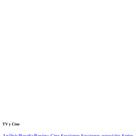
TV y Cine
Análisis/Reseña/Review
Cine
Secciones
Secciones especiales
Series