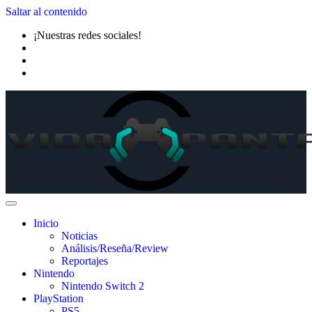
Saltar al contenido
¡Nuestras redes sociales!
Inicio
Noticias
Análisis/Reseña/Review
Reportajes
Nintendo
Nintendo Switch 2
PlayStation
PS5