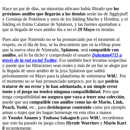
Hace un par de días, un minorista africano había filtrado que
los
próximos amiibo que llegarán a las tiendas
serán las de Jigglypuff
y Greninja de Pokémon y unos de los Inkling Macho y Hembra, y el
Inkling en forma Calamar de Splatoon, y las fuentes apuntaban a
que la llegada de esos amiibo iba a ser el
29 Mayo
en tiendas.
Pues aún que Nintendo no se ha pronunciado por el momento al
respeto, en el día de hoy, se ha descubierto que en la eShop pone
que la nueva obra de Nintendo,
Splatoon
, será
compatible con
amiibo
, así lo ha dicho y comprobado el usuario
Dakotam4711
a
través de la red social Twitter
.
Eso también hace levantar sospechas
y puede que las filtraciones sean reales y más de un fan se alegre por
la llegada de unos amiibo de la joya Splatoon que saldrá
próximamente en Mayo para la plataforma de sobremesa
WiiU
. Por
el momento no se han pronunciado tampoco, por lo que
podría
tratarse de un error y lo han adelantado, o un simple error
tonto y el juego no tendrá ninguna compatibilidad
. Pero que
tenga compatibilidad
no asegura que vaya a tener una colección
,
puede que sea
compatible con amiibo como las de Mario, Link,
Peach, Yoshi
, etc.. para
desbloquear contenido
como por ejemplo
armas o trajes que les hagan homenaje en esta obra a manos
de
Yusuke Amano y Tsubasa Sakaguch
para
WiiU
, recordemos
que esto ha pasado en juego cómo
Hyrule Warriors
y
Mario Kart
8
recientemente.