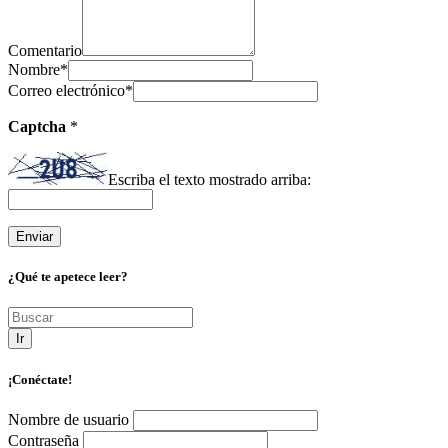
Comentario
Nombre
*
Correo electrónico
*
Captcha
*
Escriba el texto mostrado arriba:
¿Qué te apetece leer?
Ir
¡Conéctate!
Nombre de usuario
Contraseña