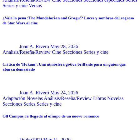
Series y cine
Versus
¿Vale la pena ‘The Mandalorian and Grogu’? Luces y sombras del regreso
de Star Wars al cine
Joan A. Rivero
May 28, 2026
Análisis/Reseña/Review
Cine
Secciones
Series y cine
Crítica de ‘Hokum’: Una atmósfera gótica brillante para un guión que
abarca demasiado
Joan A. Rivero
May 24, 2026
Adaptación Novelas
Análisis/Reseña/Review
Libros
Novelas
Secciones
Series
Series y cine
Off Campus, la llegada al olimpo de un nuevo romance
Drako1909
May 11, 2026