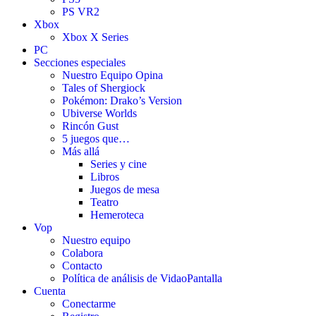
PS VR2
Xbox
Xbox X Series
PC
Secciones especiales
Nuestro Equipo Opina
Tales of Shergiock
Pokémon: Drako’s Version
Ubiverse Worlds
Rincón Gust
5 juegos que…
Más allá
Series y cine
Libros
Juegos de mesa
Teatro
Hemeroteca
Vop
Nuestro equipo
Colabora
Contacto
Política de análisis de VidaoPantalla
Cuenta
Conectarme