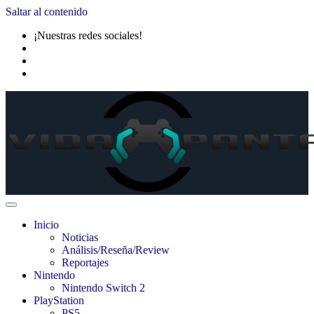
Saltar al contenido
¡Nuestras redes sociales!
Inicio
Noticias
Análisis/Reseña/Review
Reportajes
Nintendo
Nintendo Switch 2
PlayStation
PS5