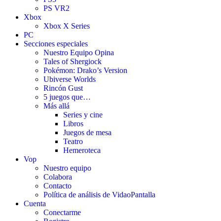
PS VR2
Xbox
Xbox X Series
PC
Secciones especiales
Nuestro Equipo Opina
Tales of Shergiock
Pokémon: Drako’s Version
Ubiverse Worlds
Rincón Gust
5 juegos que…
Más allá
Series y cine
Libros
Juegos de mesa
Teatro
Hemeroteca
Vop
Nuestro equipo
Colabora
Contacto
Política de análisis de VidaoPantalla
Cuenta
Conectarme