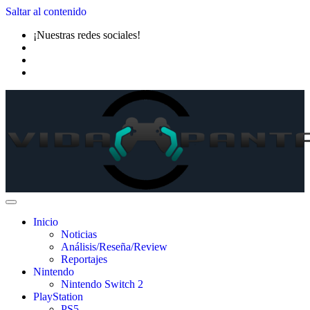
Saltar al contenido
¡Nuestras redes sociales!
Inicio
Noticias
Análisis/Reseña/Review
Reportajes
Nintendo
Nintendo Switch 2
PlayStation
PS5