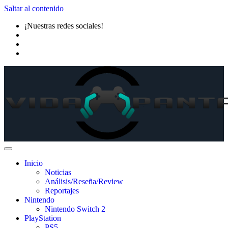
Saltar al contenido
¡Nuestras redes sociales!
Inicio
Noticias
Análisis/Reseña/Review
Reportajes
Nintendo
Nintendo Switch 2
PlayStation
PS5