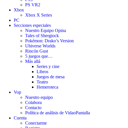
PS VR2
Xbox
Xbox X Series
PC
Secciones especiales
Nuestro Equipo Opina
Tales of Shergiock
Pokémon: Drako’s Version
Ubiverse Worlds
Rincón Gust
5 juegos que…
Más allá
Series y cine
Libros
Juegos de mesa
Teatro
Hemeroteca
Vop
Nuestro equipo
Colabora
Contacto
Política de análisis de VidaoPantalla
Cuenta
Conectarme