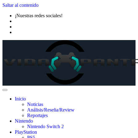
Saltar al contenido
¡Nuestras redes sociales!
Inicio
Noticias
Análisis/Reseña/Review
Reportajes
Nintendo
Nintendo Switch 2
PlayStation
PS5