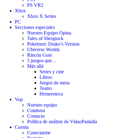
PS VR2
Xbox
Xbox X Series
PC
Secciones especiales
Nuestro Equipo Opina
Tales of Shergiock
Pokémon: Drako’s Version
Ubiverse Worlds
Rincón Gust
5 juegos que…
Más allá
Series y cine
Libros
Juegos de mesa
Teatro
Hemeroteca
Vop
Nuestro equipo
Colabora
Contacto
Política de análisis de VidaoPantalla
Cuenta
Conectarme