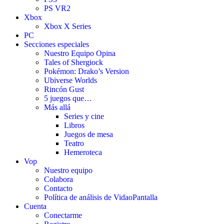
PS VR2
Xbox
Xbox X Series
PC
Secciones especiales
Nuestro Equipo Opina
Tales of Shergiock
Pokémon: Drako’s Version
Ubiverse Worlds
Rincón Gust
5 juegos que…
Más allá
Series y cine
Libros
Juegos de mesa
Teatro
Hemeroteca
Vop
Nuestro equipo
Colabora
Contacto
Política de análisis de VidaoPantalla
Cuenta
Conectarme