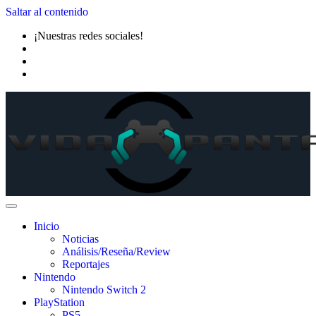
Saltar al contenido
¡Nuestras redes sociales!
Inicio
Noticias
Análisis/Reseña/Review
Reportajes
Nintendo
Nintendo Switch 2
PlayStation
PS5