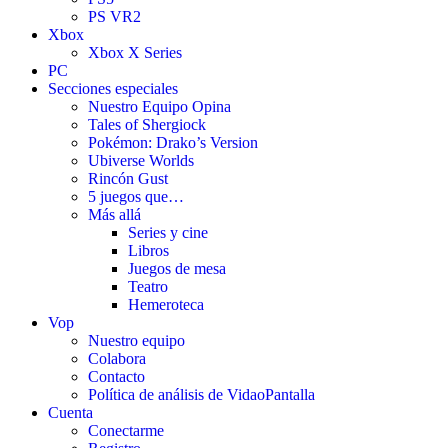
PS VR2
Xbox
Xbox X Series
PC
Secciones especiales
Nuestro Equipo Opina
Tales of Shergiock
Pokémon: Drako’s Version
Ubiverse Worlds
Rincón Gust
5 juegos que…
Más allá
Series y cine
Libros
Juegos de mesa
Teatro
Hemeroteca
Vop
Nuestro equipo
Colabora
Contacto
Política de análisis de VidaoPantalla
Cuenta
Conectarme