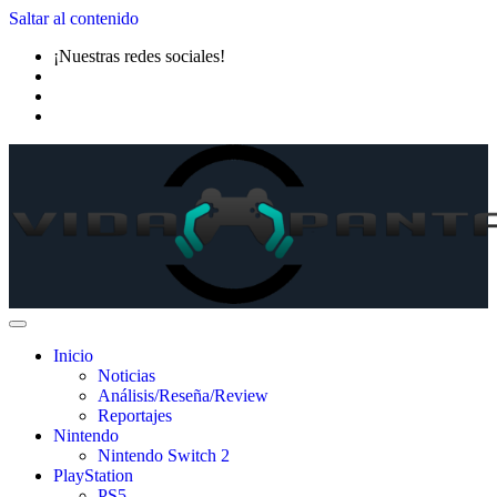
Saltar al contenido
¡Nuestras redes sociales!
Inicio
Noticias
Análisis/Reseña/Review
Reportajes
Nintendo
Nintendo Switch 2
PlayStation
PS5