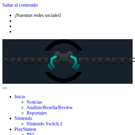
Saltar al contenido
¡Nuestras redes sociales!
Inicio
Noticias
Análisis/Reseña/Review
Reportajes
Nintendo
Nintendo Switch 2
PlayStation
PS5