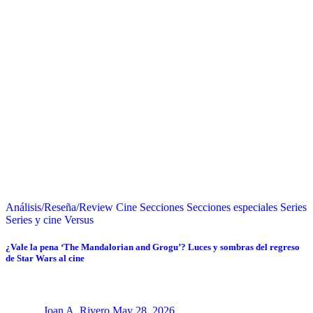
Análisis/Reseña/Review
Cine
Secciones
Secciones especiales
Series
Series y cine
Versus
¿Vale la pena ‘The Mandalorian and Grogu’? Luces y sombras del regreso
de Star Wars al cine
Joan A. Rivero
May 28, 2026