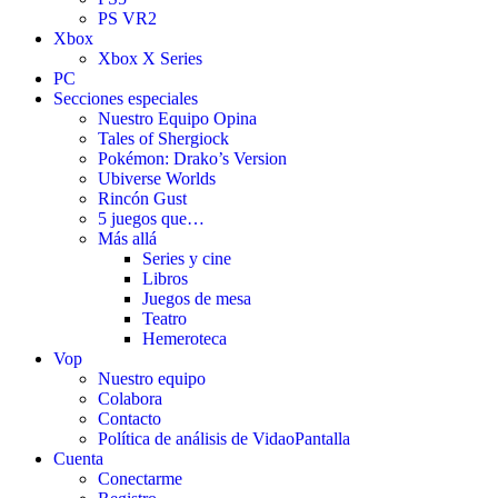
PS VR2
Xbox
Xbox X Series
PC
Secciones especiales
Nuestro Equipo Opina
Tales of Shergiock
Pokémon: Drako’s Version
Ubiverse Worlds
Rincón Gust
5 juegos que…
Más allá
Series y cine
Libros
Juegos de mesa
Teatro
Hemeroteca
Vop
Nuestro equipo
Colabora
Contacto
Política de análisis de VidaoPantalla
Cuenta
Conectarme