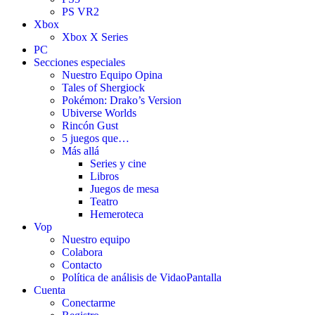
PS VR2
Xbox
Xbox X Series
PC
Secciones especiales
Nuestro Equipo Opina
Tales of Shergiock
Pokémon: Drako’s Version
Ubiverse Worlds
Rincón Gust
5 juegos que…
Más allá
Series y cine
Libros
Juegos de mesa
Teatro
Hemeroteca
Vop
Nuestro equipo
Colabora
Contacto
Política de análisis de VidaoPantalla
Cuenta
Conectarme