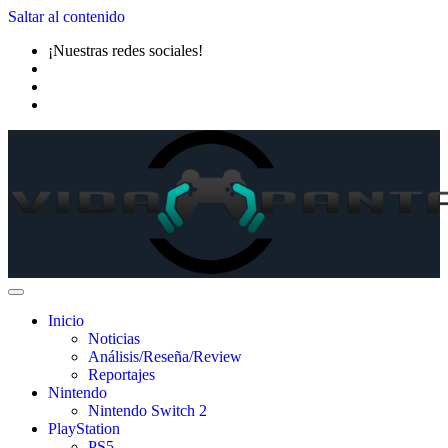
Saltar al contenido
¡Nuestras redes sociales!
Inicio
Noticias
Análisis/Reseña/Review
Reportajes
Nintendo
Nintendo Switch 2
PlayStation
PS5