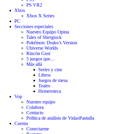
PS VR2
Xbox
Xbox X Series
PC
Secciones especiales
Nuestro Equipo Opina
Tales of Shergiock
Pokémon: Drako’s Version
Ubiverse Worlds
Rincón Gust
5 juegos que…
Más allá
Series y cine
Libros
Juegos de mesa
Teatro
Hemeroteca
Vop
Nuestro equipo
Colabora
Contacto
Política de análisis de VidaoPantalla
Cuenta
Conectarme