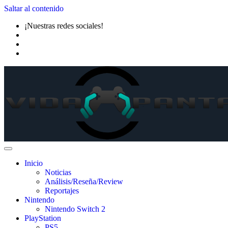
Saltar al contenido
¡Nuestras redes sociales!
Inicio
Noticias
Análisis/Reseña/Review
Reportajes
Nintendo
Nintendo Switch 2
PlayStation
PS5