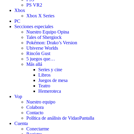
PS VR2
Xbox
Xbox X Series
PC
Secciones especiales
Nuestro Equipo Opina
Tales of Shergiock
Pokémon: Drako’s Version
Ubiverse Worlds
Rincón Gust
5 juegos que…
Más allá
Series y cine
Libros
Juegos de mesa
Teatro
Hemeroteca
Vop
Nuestro equipo
Colabora
Contacto
Política de análisis de VidaoPantalla
Cuenta
Conectarme