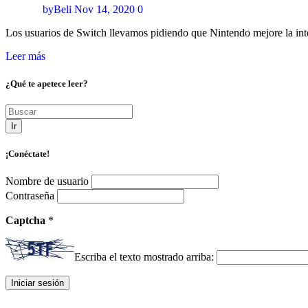
byBeli
Nov 14, 2020
0
Los usuarios de Switch llevamos pidiendo que Nintendo mejore la int
Leer más
¿Qué te apetece leer?
Ir
¡Conéctate!
Nombre de usuario
Contraseña
Captcha
*
Escriba el texto mostrado arriba: