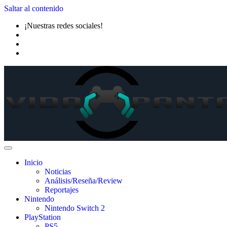
Saltar al contenido
¡Nuestras redes sociales!
Inicio
Noticias
Análisis/Reseña/Review
Reportajes
Nintendo
Nintendo Switch 2
PlayStation
PS5