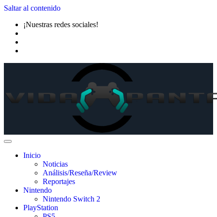
Saltar al contenido
¡Nuestras redes sociales!
Inicio
Noticias
Análisis/Reseña/Review
Reportajes
Nintendo
Nintendo Switch 2
PlayStation
PS5