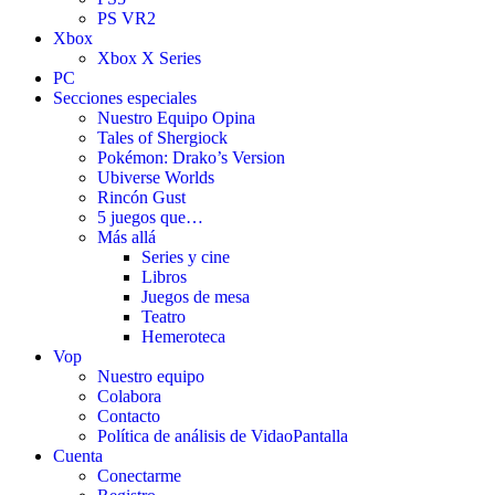
PS VR2
Xbox
Xbox X Series
PC
Secciones especiales
Nuestro Equipo Opina
Tales of Shergiock
Pokémon: Drako’s Version
Ubiverse Worlds
Rincón Gust
5 juegos que…
Más allá
Series y cine
Libros
Juegos de mesa
Teatro
Hemeroteca
Vop
Nuestro equipo
Colabora
Contacto
Política de análisis de VidaoPantalla
Cuenta
Conectarme