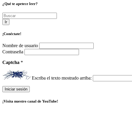
¿Qué te apetece leer?
Ir
¡Conéctate!
Nombre de usuario
Contraseña
Captcha
*
Escriba el texto mostrado arriba:
¡Visita nuestro canal de YouTube!