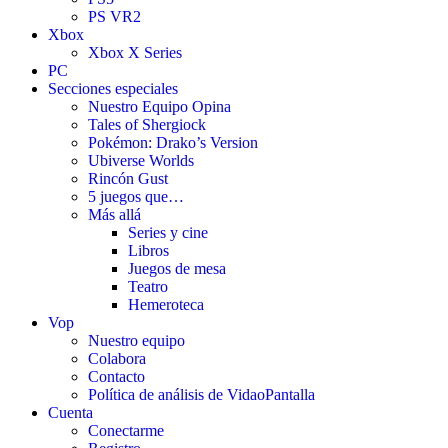
PS VR2
Xbox
Xbox X Series
PC
Secciones especiales
Nuestro Equipo Opina
Tales of Shergiock
Pokémon: Drako’s Version
Ubiverse Worlds
Rincón Gust
5 juegos que…
Más allá
Series y cine
Libros
Juegos de mesa
Teatro
Hemeroteca
Vop
Nuestro equipo
Colabora
Contacto
Política de análisis de VidaoPantalla
Cuenta
Conectarme