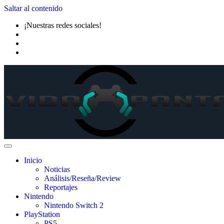
Saltar al contenido
¡Nuestras redes sociales!
Inicio
Noticias
Análisis/Reseña/Review
Reportajes
Nintendo
Nintendo Switch 2
PlayStation
PS5