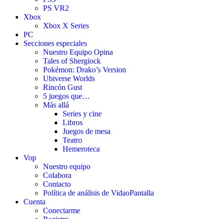
PS VR2
Xbox
Xbox X Series
PC
Secciones especiales
Nuestro Equipo Opina
Tales of Shergiock
Pokémon: Drako’s Version
Ubiverse Worlds
Rincón Gust
5 juegos que…
Más allá
Series y cine
Libros
Juegos de mesa
Teatro
Hemeroteca
Vop
Nuestro equipo
Colabora
Contacto
Política de análisis de VidaoPantalla
Cuenta
Conectarme