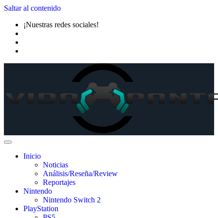
Saltar al contenido
¡Nuestras redes sociales!
Inicio
Noticias
Análisis/Reseña/Review
Reportajes
Nintendo
Nintendo Switch 2
PlayStation
PS5