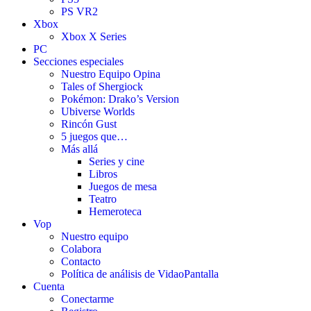
PS VR2
Xbox
Xbox X Series
PC
Secciones especiales
Nuestro Equipo Opina
Tales of Shergiock
Pokémon: Drako’s Version
Ubiverse Worlds
Rincón Gust
5 juegos que…
Más allá
Series y cine
Libros
Juegos de mesa
Teatro
Hemeroteca
Vop
Nuestro equipo
Colabora
Contacto
Política de análisis de VidaoPantalla
Cuenta
Conectarme