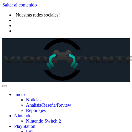
Saltar al contenido
¡Nuestras redes sociales!
Inicio
Noticias
Análisis/Reseña/Review
Reportajes
Nintendo
Nintendo Switch 2
PlayStation
PS5