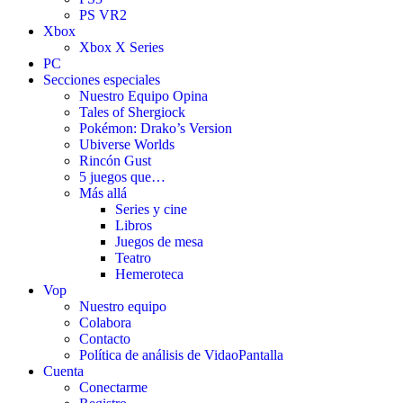
PS VR2
Xbox
Xbox X Series
PC
Secciones especiales
Nuestro Equipo Opina
Tales of Shergiock
Pokémon: Drako’s Version
Ubiverse Worlds
Rincón Gust
5 juegos que…
Más allá
Series y cine
Libros
Juegos de mesa
Teatro
Hemeroteca
Vop
Nuestro equipo
Colabora
Contacto
Política de análisis de VidaoPantalla
Cuenta
Conectarme