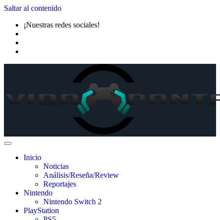
Saltar al contenido
¡Nuestras redes sociales!
Inicio
Noticias
Análisis/Reseña/Review
Reportajes
Nintendo
Nintendo Switch 2
PlayStation
PS5