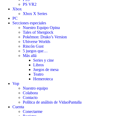
PS VR2
Xbox
Xbox X Series
PC
Secciones especiales
Nuestro Equipo Opina
Tales of Shergiock
Pokémon: Drako’s Version
Ubiverse Worlds
Rincón Gust
5 juegos que…
Más allá
Series y cine
Libros
Juegos de mesa
Teatro
Hemeroteca
Vop
Nuestro equipo
Colabora
Contacto
Política de análisis de VidaoPantalla
Cuenta
Conectarme