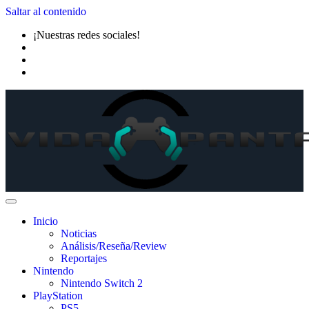
Saltar al contenido
¡Nuestras redes sociales!
Inicio
Noticias
Análisis/Reseña/Review
Reportajes
Nintendo
Nintendo Switch 2
PlayStation
PS5