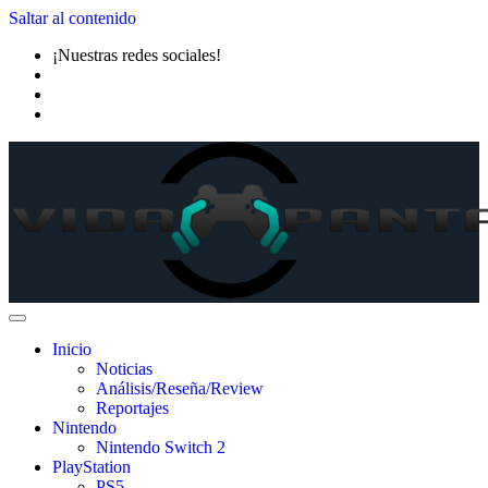
Saltar al contenido
¡Nuestras redes sociales!
Inicio
Noticias
Análisis/Reseña/Review
Reportajes
Nintendo
Nintendo Switch 2
PlayStation
PS5