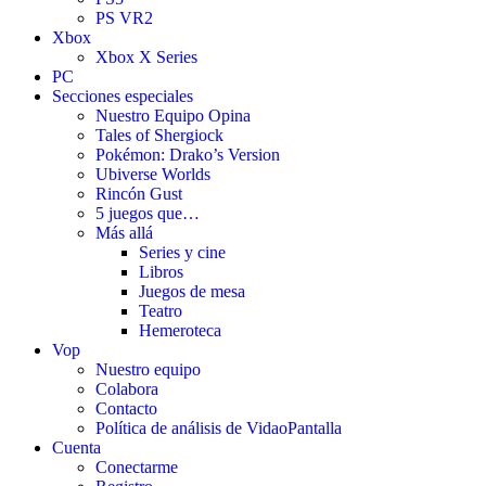
PS VR2
Xbox
Xbox X Series
PC
Secciones especiales
Nuestro Equipo Opina
Tales of Shergiock
Pokémon: Drako’s Version
Ubiverse Worlds
Rincón Gust
5 juegos que…
Más allá
Series y cine
Libros
Juegos de mesa
Teatro
Hemeroteca
Vop
Nuestro equipo
Colabora
Contacto
Política de análisis de VidaoPantalla
Cuenta
Conectarme