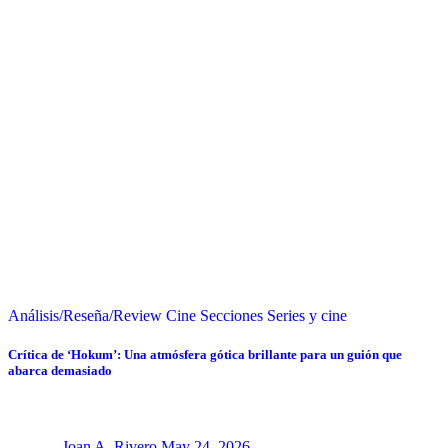
Análisis/Reseña/Review
Cine
Secciones
Series y cine
Crítica de ‘Hokum’: Una atmósfera gótica brillante para un guión que
abarca demasiado
Joan A. Rivero
May 24, 2026