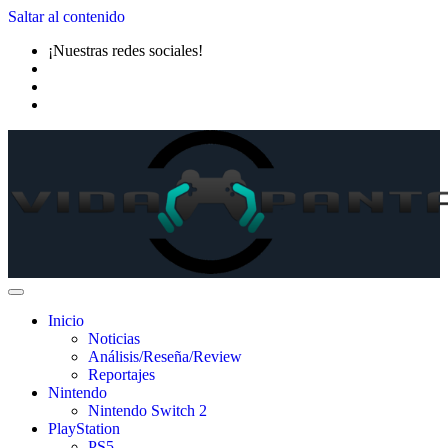
Saltar al contenido
¡Nuestras redes sociales!
Inicio
Noticias
Análisis/Reseña/Review
Reportajes
Nintendo
Nintendo Switch 2
PlayStation
PS5