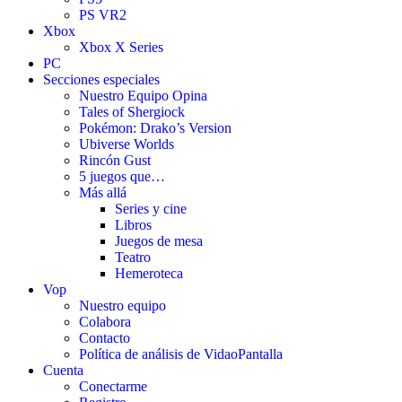
PS VR2
Xbox
Xbox X Series
PC
Secciones especiales
Nuestro Equipo Opina
Tales of Shergiock
Pokémon: Drako’s Version
Ubiverse Worlds
Rincón Gust
5 juegos que…
Más allá
Series y cine
Libros
Juegos de mesa
Teatro
Hemeroteca
Vop
Nuestro equipo
Colabora
Contacto
Política de análisis de VidaoPantalla
Cuenta
Conectarme