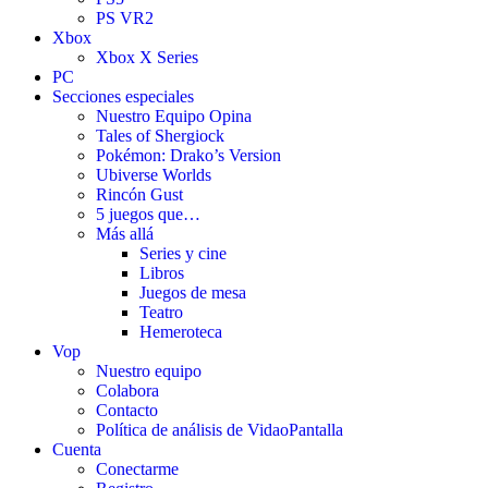
PS VR2
Xbox
Xbox X Series
PC
Secciones especiales
Nuestro Equipo Opina
Tales of Shergiock
Pokémon: Drako’s Version
Ubiverse Worlds
Rincón Gust
5 juegos que…
Más allá
Series y cine
Libros
Juegos de mesa
Teatro
Hemeroteca
Vop
Nuestro equipo
Colabora
Contacto
Política de análisis de VidaoPantalla
Cuenta
Conectarme