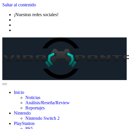
Saltar al contenido
¡Nuestras redes sociales!
Inicio
Noticias
Análisis/Reseña/Review
Reportajes
Nintendo
Nintendo Switch 2
PlayStation
PS5