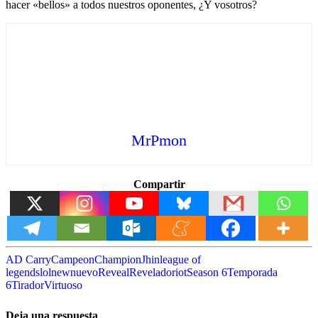
hacer «bellos» a todos nuestros oponentes, ¿Y vosotros?
MrPmon
Compartir
AD Carry
Campeon
Champion
Jhin
league of
legends
lol
new
nuevo
Reveal
Revelado
riot
Season 6
Temporada
6
Tirador
Virtuoso
Deja una respuesta