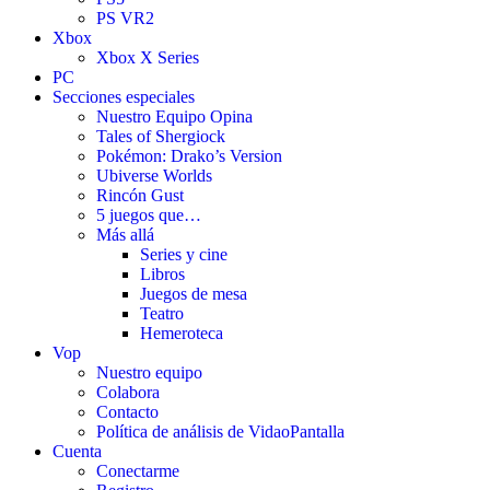
PS VR2
Xbox
Xbox X Series
PC
Secciones especiales
Nuestro Equipo Opina
Tales of Shergiock
Pokémon: Drako’s Version
Ubiverse Worlds
Rincón Gust
5 juegos que…
Más allá
Series y cine
Libros
Juegos de mesa
Teatro
Hemeroteca
Vop
Nuestro equipo
Colabora
Contacto
Política de análisis de VidaoPantalla
Cuenta
Conectarme