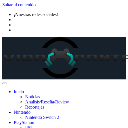
Saltar al contenido
¡Nuestras redes sociales!
Inicio
Noticias
Análisis/Reseña/Review
Reportajes
Nintendo
Nintendo Switch 2
PlayStation
PS5