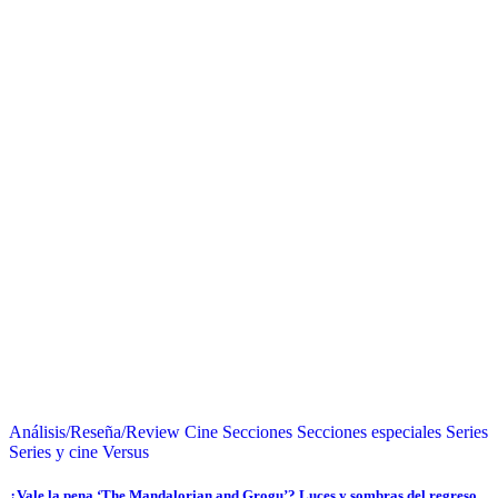
Análisis/Reseña/Review
Cine
Secciones
Secciones especiales
Series
Series y cine
Versus
¿Vale la pena ‘The Mandalorian and Grogu’? Luces y sombras del regreso