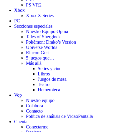
PS VR2
Xbox
Xbox X Series
PC
Secciones especiales
Nuestro Equipo Opina
Tales of Shergiock
Pokémon: Drako’s Version
Ubiverse Worlds
Rincón Gust
5 juegos que…
Más allá
Series y cine
Libros
Juegos de mesa
Teatro
Hemeroteca
Vop
Nuestro equipo
Colabora
Contacto
Política de análisis de VidaoPantalla
Cuenta
Conectarme