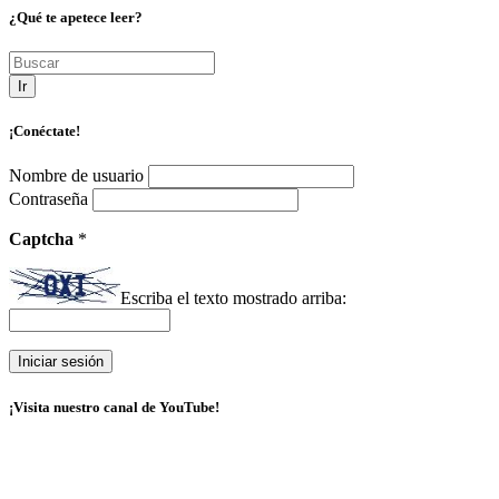
¿Qué te apetece leer?
Ir
¡Conéctate!
Nombre de usuario
Contraseña
Captcha
*
Escriba el texto mostrado arriba:
¡Visita nuestro canal de YouTube!