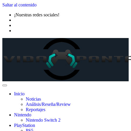
Saltar al contenido
¡Nuestras redes sociales!
Inicio
Noticias
Análisis/Reseña/Review
Reportajes
Nintendo
Nintendo Switch 2
PlayStation
PS5