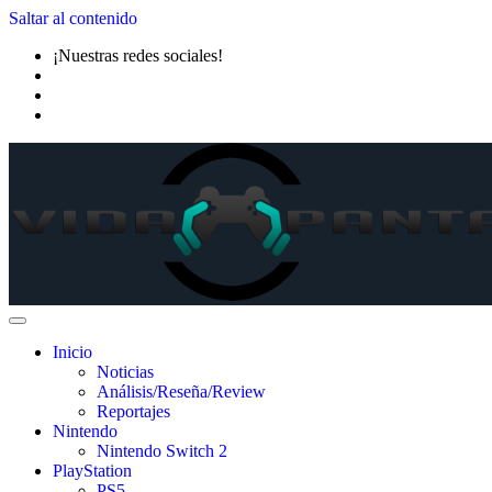
Saltar al contenido
¡Nuestras redes sociales!
Inicio
Noticias
Análisis/Reseña/Review
Reportajes
Nintendo
Nintendo Switch 2
PlayStation
PS5