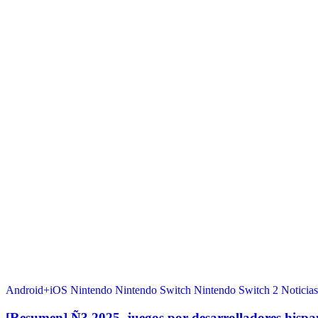
Android+iOS
Nintendo
Nintendo Switch
Nintendo Switch 2
Noticias
[Resumen] Ñ3 2025, juegos por desarrolladores hisp