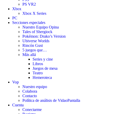
PS VR2
Xbox
Xbox X Series
PC
Secciones especiales
Nuestro Equipo Opina
Tales of Shergiock
Pokémon: Drako’s Version
Ubiverse Worlds
Rincón Gust
5 juegos que…
Más allá
Series y cine
Libros
Juegos de mesa
Teatro
Hemeroteca
Vop
Nuestro equipo
Colabora
Contacto
Política de análisis de VidaoPantalla
Cuenta
Conectarme