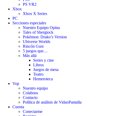
PS VR2
Xbox
Xbox X Series
PC
Secciones especiales
Nuestro Equipo Opina
Tales of Shergiock
Pokémon: Drako’s Version
Ubiverse Worlds
Rincón Gust
5 juegos que…
Más allá
Series y cine
Libros
Juegos de mesa
Teatro
Hemeroteca
Vop
Nuestro equipo
Colabora
Contacto
Política de análisis de VidaoPantalla
Cuenta
Conectarme