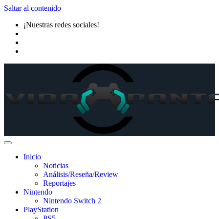
Saltar al contenido
¡Nuestras redes sociales!
Inicio
Noticias
Análisis/Reseña/Review
Reportajes
Nintendo
Nintendo Switch 2
PlayStation
PS5