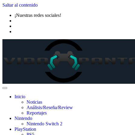
Saltar al contenido
¡Nuestras redes sociales!
Inicio
Noticias
Análisis/Reseña/Review
Reportajes
Nintendo
Nintendo Switch 2
PlayStation
PS5