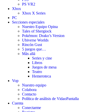
PS VR2
Xbox
Xbox X Series
PC
Secciones especiales
Nuestro Equipo Opina
Tales of Shergiock
Pokémon: Drako’s Version
Ubiverse Worlds
Rincón Gust
5 juegos que…
Más allá
Series y cine
Libros
Juegos de mesa
Teatro
Hemeroteca
Vop
Nuestro equipo
Colabora
Contacto
Política de análisis de VidaoPantalla
Cuenta
Conectarme