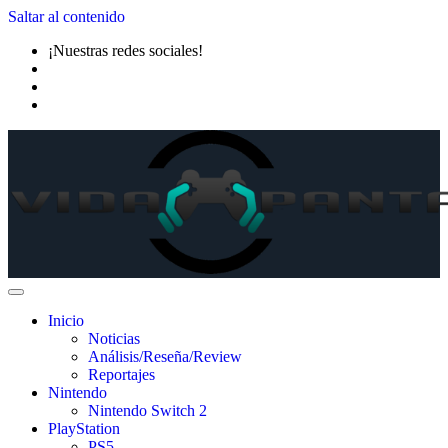
Saltar al contenido
¡Nuestras redes sociales!
Inicio
Noticias
Análisis/Reseña/Review
Reportajes
Nintendo
Nintendo Switch 2
PlayStation
PS5