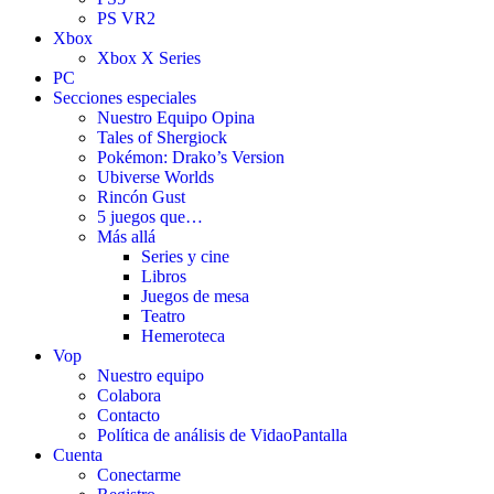
PS VR2
Xbox
Xbox X Series
PC
Secciones especiales
Nuestro Equipo Opina
Tales of Shergiock
Pokémon: Drako’s Version
Ubiverse Worlds
Rincón Gust
5 juegos que…
Más allá
Series y cine
Libros
Juegos de mesa
Teatro
Hemeroteca
Vop
Nuestro equipo
Colabora
Contacto
Política de análisis de VidaoPantalla
Cuenta
Conectarme