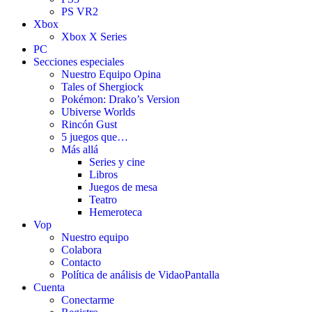
PS VR2
Xbox
Xbox X Series
PC
Secciones especiales
Nuestro Equipo Opina
Tales of Shergiock
Pokémon: Drako’s Version
Ubiverse Worlds
Rincón Gust
5 juegos que…
Más allá
Series y cine
Libros
Juegos de mesa
Teatro
Hemeroteca
Vop
Nuestro equipo
Colabora
Contacto
Política de análisis de VidaoPantalla
Cuenta
Conectarme