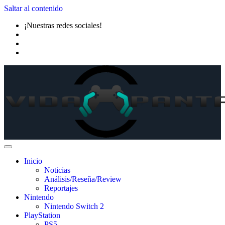
Saltar al contenido
¡Nuestras redes sociales!
Inicio
Noticias
Análisis/Reseña/Review
Reportajes
Nintendo
Nintendo Switch 2
PlayStation
PS5