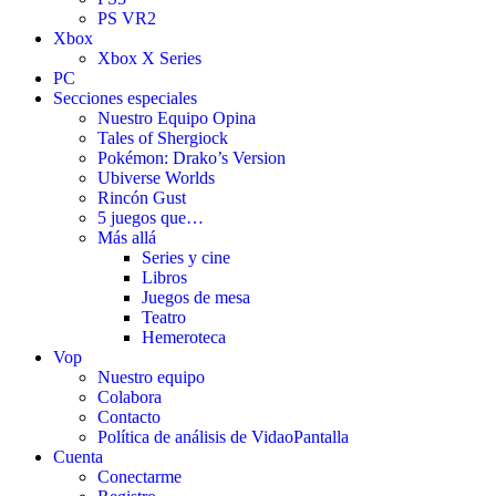
PS VR2
Xbox
Xbox X Series
PC
Secciones especiales
Nuestro Equipo Opina
Tales of Shergiock
Pokémon: Drako’s Version
Ubiverse Worlds
Rincón Gust
5 juegos que…
Más allá
Series y cine
Libros
Juegos de mesa
Teatro
Hemeroteca
Vop
Nuestro equipo
Colabora
Contacto
Política de análisis de VidaoPantalla
Cuenta
Conectarme