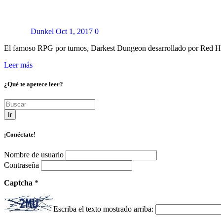
Dunkel
Oct 1, 2017
0
El famoso RPG por turnos, Darkest Dungeon desarrollado por Red Ho
Leer más
¿Qué te apetece leer?
Ir
¡Conéctate!
Nombre de usuario
Contraseña
Captcha
*
Escriba el texto mostrado arriba: