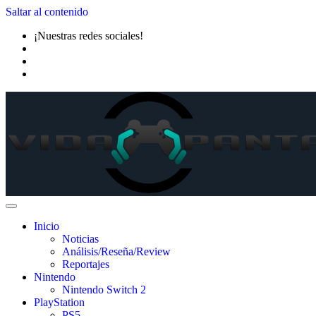
Saltar al contenido
¡Nuestras redes sociales!
Inicio
Noticias
Análisis/Reseña/Review
Reportajes
Nintendo
Nintendo Switch 2
PlayStation
PS5