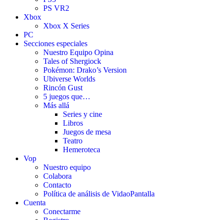
PS VR2
Xbox
Xbox X Series
PC
Secciones especiales
Nuestro Equipo Opina
Tales of Shergiock
Pokémon: Drako’s Version
Ubiverse Worlds
Rincón Gust
5 juegos que…
Más allá
Series y cine
Libros
Juegos de mesa
Teatro
Hemeroteca
Vop
Nuestro equipo
Colabora
Contacto
Política de análisis de VidaoPantalla
Cuenta
Conectarme