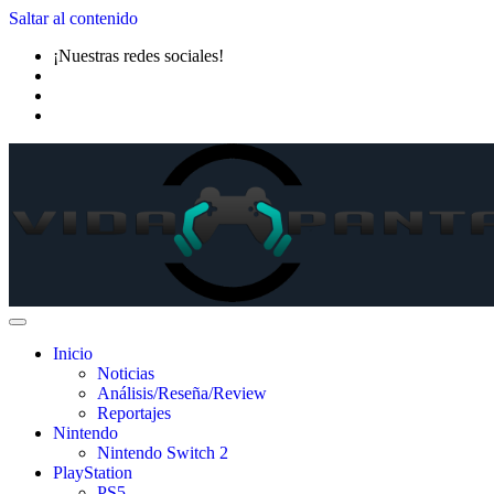
Saltar al contenido
¡Nuestras redes sociales!
Inicio
Noticias
Análisis/Reseña/Review
Reportajes
Nintendo
Nintendo Switch 2
PlayStation
PS5