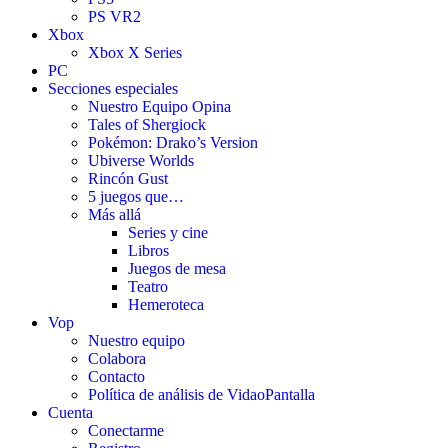
PS VR2
Xbox
Xbox X Series
PC
Secciones especiales
Nuestro Equipo Opina
Tales of Shergiock
Pokémon: Drako’s Version
Ubiverse Worlds
Rincón Gust
5 juegos que…
Más allá
Series y cine
Libros
Juegos de mesa
Teatro
Hemeroteca
Vop
Nuestro equipo
Colabora
Contacto
Política de análisis de VidaoPantalla
Cuenta
Conectarme