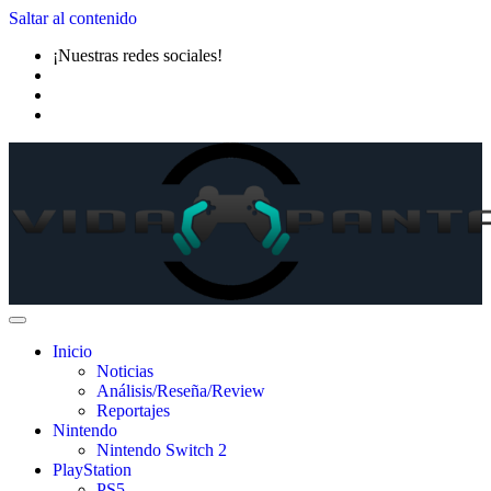
Saltar al contenido
¡Nuestras redes sociales!
Inicio
Noticias
Análisis/Reseña/Review
Reportajes
Nintendo
Nintendo Switch 2
PlayStation
PS5