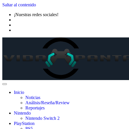
Saltar al contenido
¡Nuestras redes sociales!
Inicio
Noticias
Análisis/Reseña/Review
Reportajes
Nintendo
Nintendo Switch 2
PlayStation
PS5