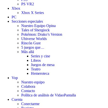
PS VR2
Xbox
Xbox X Series
PC
Secciones especiales
Nuestro Equipo Opina
Tales of Shergiock
Pokémon: Drako’s Version
Ubiverse Worlds
Rincón Gust
5 juegos que…
Más allá
Series y cine
Libros
Juegos de mesa
Teatro
Hemeroteca
Vop
Nuestro equipo
Colabora
Contacto
Política de análisis de VidaoPantalla
Cuenta
Conectarme