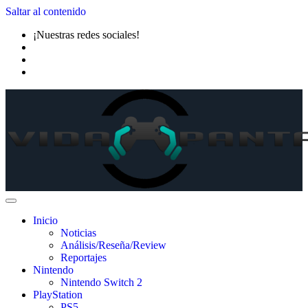
Saltar al contenido
¡Nuestras redes sociales!
Inicio
Noticias
Análisis/Reseña/Review
Reportajes
Nintendo
Nintendo Switch 2
PlayStation
PS5