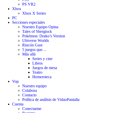
PS VR2
Xbox
Xbox X Series
PC
Secciones especiales
Nuestro Equipo Opina
Tales of Shergiock
Pokémon: Drako’s Version
Ubiverse Worlds
Rincón Gust
5 juegos que…
Más allá
Series y cine
Libros
Juegos de mesa
Teatro
Hemeroteca
Vop
Nuestro equipo
Colabora
Contacto
Política de análisis de VidaoPantalla
Cuenta
Conectarme