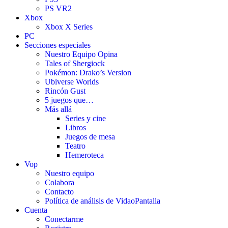
PS VR2
Xbox
Xbox X Series
PC
Secciones especiales
Nuestro Equipo Opina
Tales of Shergiock
Pokémon: Drako’s Version
Ubiverse Worlds
Rincón Gust
5 juegos que…
Más allá
Series y cine
Libros
Juegos de mesa
Teatro
Hemeroteca
Vop
Nuestro equipo
Colabora
Contacto
Política de análisis de VidaoPantalla
Cuenta
Conectarme