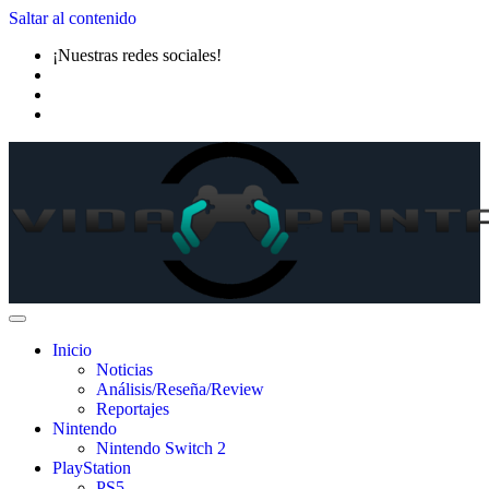
Saltar al contenido
¡Nuestras redes sociales!
Inicio
Noticias
Análisis/Reseña/Review
Reportajes
Nintendo
Nintendo Switch 2
PlayStation
PS5