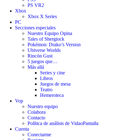
PS VR2
Xbox
Xbox X Series
PC
Secciones especiales
Nuestro Equipo Opina
Tales of Shergiock
Pokémon: Drako’s Version
Ubiverse Worlds
Rincón Gust
5 juegos que…
Más allá
Series y cine
Libros
Juegos de mesa
Teatro
Hemeroteca
Vop
Nuestro equipo
Colabora
Contacto
Política de análisis de VidaoPantalla
Cuenta
Conectarme