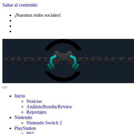
Saltar al contenido
¡Nuestras redes sociales!
Inicio
Noticias
Análisis/Reseña/Review
Reportajes
Nintendo
Nintendo Switch 2
PlayStation
PS5