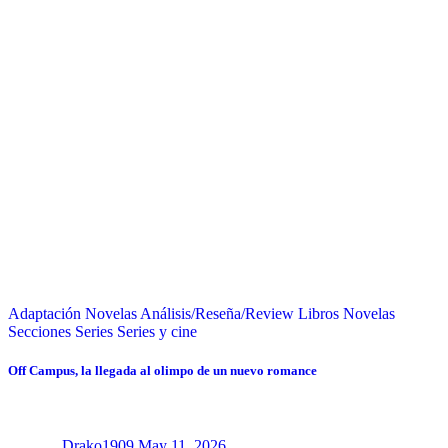
Adaptación Novelas
Análisis/Reseña/Review
Libros
Novelas
Secciones
Series
Series y cine
Off Campus, la llegada al olimpo de un nuevo romance
Drako1909
May 11, 2026