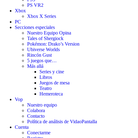
PS VR2
Xbox
Xbox X Series
PC
Secciones especiales
Nuestro Equipo Opina
Tales of Shergiock
Pokémon: Drako’s Version
Ubiverse Worlds
Rincón Gust
5 juegos que…
Más allá
Series y cine
Libros
Juegos de mesa
Teatro
Hemeroteca
Vop
Nuestro equipo
Colabora
Contacto
Política de análisis de VidaoPantalla
Cuenta
Conectarme