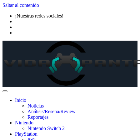
Saltar al contenido
¡Nuestras redes sociales!
Inicio
Noticias
Análisis/Reseña/Review
Reportajes
Nintendo
Nintendo Switch 2
PlayStation
PS5