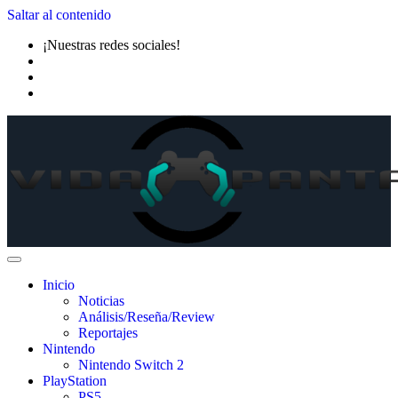
Saltar al contenido
¡Nuestras redes sociales!
Inicio
Noticias
Análisis/Reseña/Review
Reportajes
Nintendo
Nintendo Switch 2
PlayStation
PS5