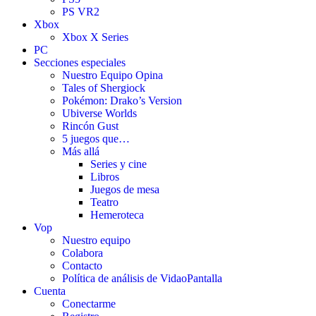
PS VR2
Xbox
Xbox X Series
PC
Secciones especiales
Nuestro Equipo Opina
Tales of Shergiock
Pokémon: Drako’s Version
Ubiverse Worlds
Rincón Gust
5 juegos que…
Más allá
Series y cine
Libros
Juegos de mesa
Teatro
Hemeroteca
Vop
Nuestro equipo
Colabora
Contacto
Política de análisis de VidaoPantalla
Cuenta
Conectarme