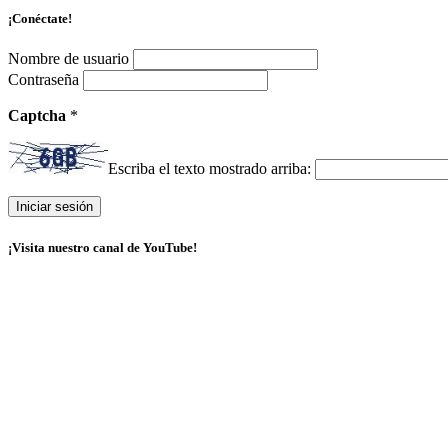
¡Conéctate!
Nombre de usuario
Contraseña
Captcha
*
Escriba el texto mostrado arriba:
¡Visita nuestro canal de YouTube!