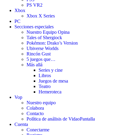
PS VR2
Xbox
Xbox X Series
PC
Secciones especiales
Nuestro Equipo Opina
Tales of Shergiock
Pokémon: Drako’s Version
Ubiverse Worlds
Rincón Gust
5 juegos que…
Más allá
Series y cine
Libros
Juegos de mesa
Teatro
Hemeroteca
Vop
Nuestro equipo
Colabora
Contacto
Política de análisis de VidaoPantalla
Cuenta
Conectarme