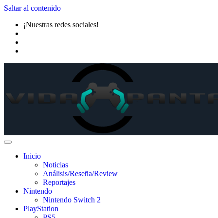
Saltar al contenido
¡Nuestras redes sociales!
Inicio
Noticias
Análisis/Reseña/Review
Reportajes
Nintendo
Nintendo Switch 2
PlayStation
PS5