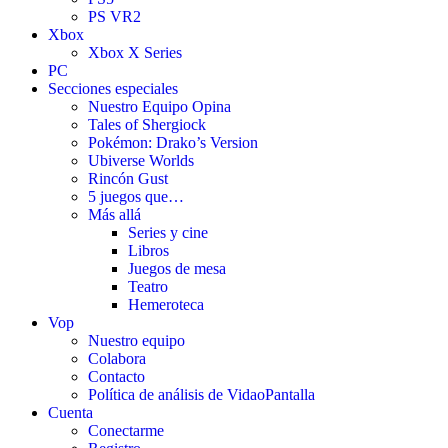
PS VR2
Xbox
Xbox X Series
PC
Secciones especiales
Nuestro Equipo Opina
Tales of Shergiock
Pokémon: Drako’s Version
Ubiverse Worlds
Rincón Gust
5 juegos que…
Más allá
Series y cine
Libros
Juegos de mesa
Teatro
Hemeroteca
Vop
Nuestro equipo
Colabora
Contacto
Política de análisis de VidaoPantalla
Cuenta
Conectarme