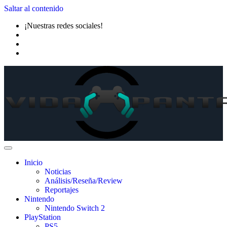
Saltar al contenido
¡Nuestras redes sociales!
Inicio
Noticias
Análisis/Reseña/Review
Reportajes
Nintendo
Nintendo Switch 2
PlayStation
PS5