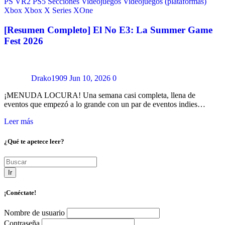
PS VR2
PS5
Secciones
Videojuegos
Videojuegos (plataformas)
Xbox
Xbox X Series
XOne
[Resumen Completo] El No E3: La Summer Game
Fest 2026
Drako1909
Jun 10, 2026
0
¡MENUDA LOCURA! Una semana casi completa, llena de
eventos que empezó a lo grande con un par de eventos indies…
Leer más
¿Qué te apetece leer?
Ir
¡Conéctate!
Nombre de usuario
Contraseña